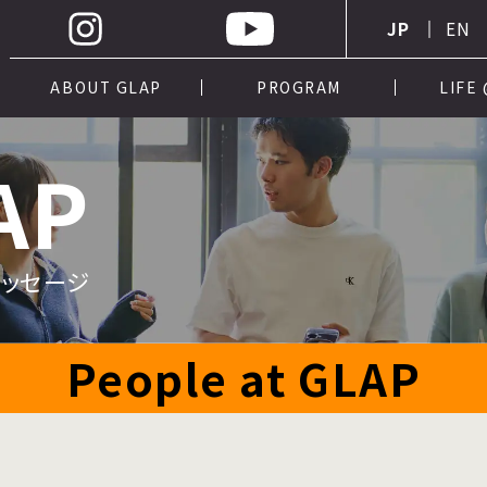
JP
EN
ABOUT GLAP
PROGRAM
LIFE
AP
メッセージ
People at GLAP