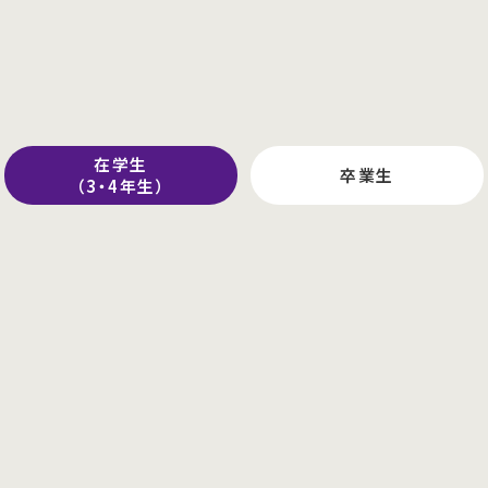
在学生
卒業生
（3・4年生）