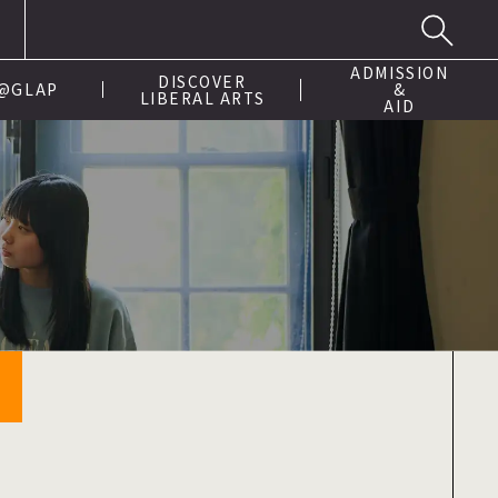
ADMISSION
DISCOVER
 @GLAP
&
LIBERAL ARTS
AID