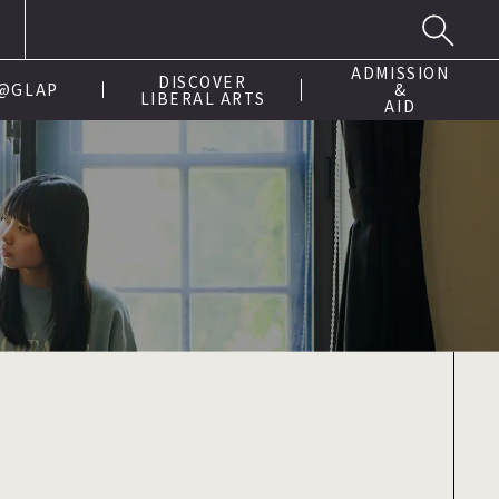
ADMISSION
DISCOVER
 @GLAP
&
LIBERAL ARTS
AID