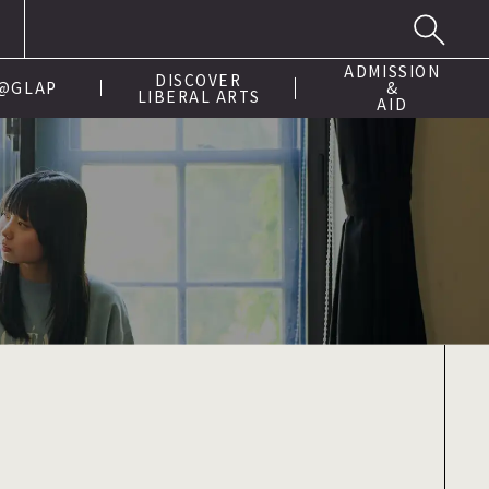
ADMISSION
DISCOVER
 @GLAP
&
LIBERAL ARTS
AID