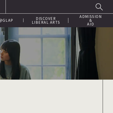
ADMISSION
DISCOVER
 @GLAP
&
LIBERAL ARTS
AID